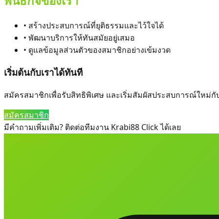
พันธกิจของเรา
•
สร้างประสบการณ์ที่ยุติธรรมและไว้ใจได้
•
พัฒนาบริการให้ทันสมัยอยู่เสมอ
•
ดูแลข้อมูลส่วนตัวของสมาชิกอย่างเข้มงวด
เริ่มต้นกับเราได้ทันที
สมัครสมาชิกเพื่อรับสิทธิพิเศษ และเริ่มสัมผัสประสบการณ์ใหม่กั
สมัครสมาชิก
มีคำถามเพิ่มเติม? ติดต่อทีมงาน Krabi88 Click ได้เลย