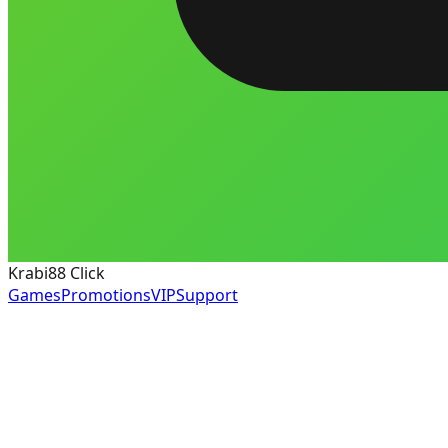
Krabi88 Click
Games
Promotions
VIP
Support