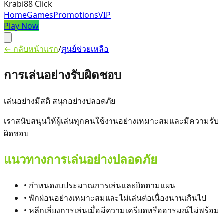
Krabi88 Click
Home
Games
Promotions
VIP
Play Now
← กลับหน้าแรก
/
ศูนย์ช่วยเหลือ
การเล่นอย่างรับผิดชอบ
เล่นอย่างมีสติ สนุกอย่างปลอดภัย
เราสนับสนุนให้ผู้เล่นทุกคนใช้งานอย่างเหมาะสมและมีความรับ
ผิดชอบ
แนวทางการเล่นอย่างปลอดภัย
•
กำหนดงบประมาณการเล่นและยึดตามแผน
•
พักผ่อนอย่างเหมาะสมและไม่เล่นต่อเนื่องนานเกินไป
•
หลีกเลี่ยงการเล่นเมื่อมีความเครียดหรืออารมณ์ไม่พร้อม