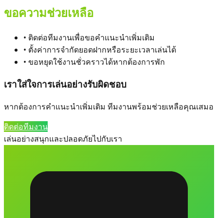
ขอความช่วยเหลือ
•
ติดต่อทีมงานเพื่อขอคำแนะนำเพิ่มเติม
•
ตั้งค่าการจำกัดยอดฝากหรือระยะเวลาเล่นได้
•
ขอหยุดใช้งานชั่วคราวได้หากต้องการพัก
เราใส่ใจการเล่นอย่างรับผิดชอบ
หากต้องการคำแนะนำเพิ่มเติม ทีมงานพร้อมช่วยเหลือคุณเสมอ
ติดต่อทีมงาน
เล่นอย่างสนุกและปลอดภัยไปกับเรา